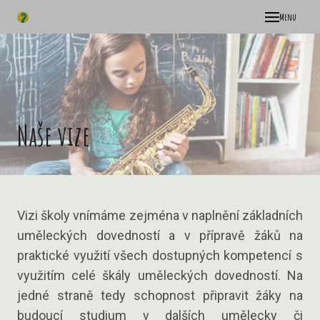
Menu
Aktua
O nás
Náš tý
Naše vize
Fotogal
Histori
Rozvrh
Kalend
Vizi školy vnímáme zejména v naplnění základních
Naše ús
uměleckých dovedností a v přípravě žáků na
Studij
praktické využití všech dostupných kompetencí s
využitím celé škály uměleckých dovedností. Na
Naše vi
jedné straně tedy schopnost připravit žáky na
Koncep
budoucí studium v dalších umělecky či