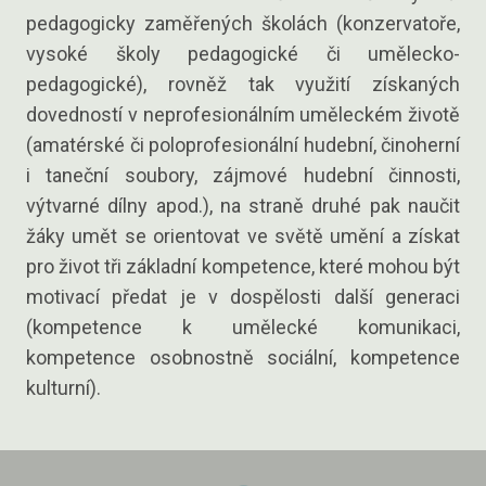
Cíle v
pedagogicky zaměřených školách (konzervatoře,
Projekt
vysoké školy pedagogické či umělecko-
pedagogické), rovněž tak využití získaných
Klasi
dovedností v neprofesionálním uměleckém životě
(amatérské či poloprofesionální hudební, činoherní
Přijí
i taneční soubory, zájmové hudební činnosti,
výtvarné dílny apod.), na straně druhé pak naučit
Přihláš
žáky umět se orientovat ve světě umění a získat
Kritéri
pro život tři základní kompetence, které mohou být
Pro rod
motivací předat je v dospělosti další generaci
Nejčast
(kompetence k umělecké komunikaci,
kompetence osobnostně sociální, kompetence
Úřed
kulturní).
Kontak
Dokum