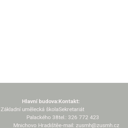
Hlavní budova:
Kontakt:
Základní umělecká škola
Sekretariát
Palackého 38
tel.: 326 772 423
Mnichovo Hradiště
e-mail: zusmh@zusmh.cz