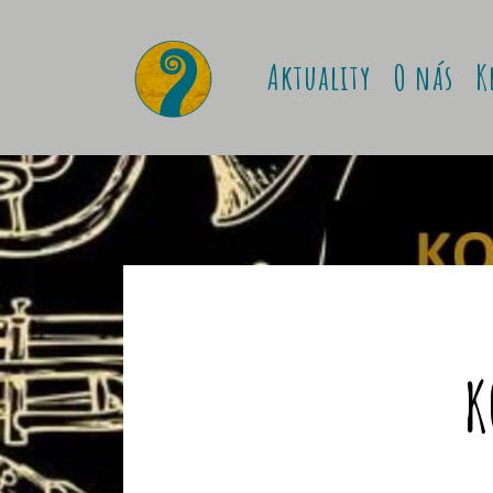
Aktuality
O nás
K
K