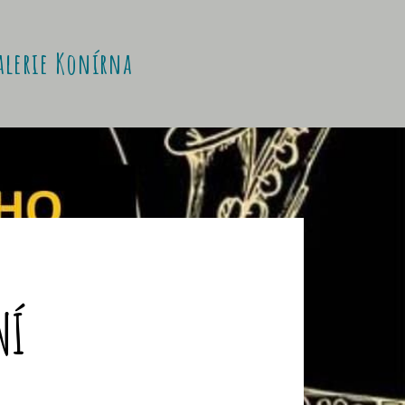
alerie Konírna
NÍ