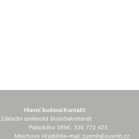
Hlavní budova:
Kontakt:
Základní umělecká škola
Sekretariát
Palackého 38
tel.: 326 772 423
Mnichovo Hradiště
e-mail: zusmh@zusmh.cz