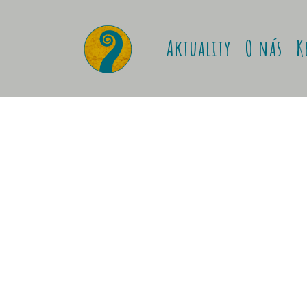
Aktuality
O nás
K