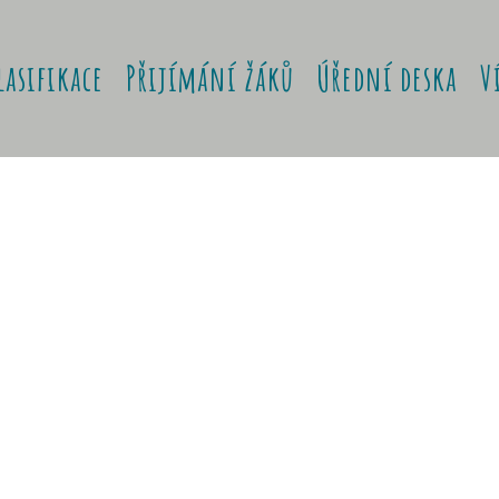
lasifikace
Přijímání žáků
Úřední deska
V