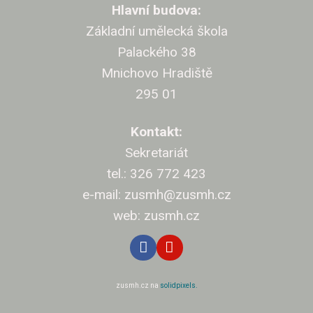
Cíle v
Hlavní budova:
Základní umělecká škola
Projekt
Palackého 38
Klasi
Mnichovo Hradiště
295 01
Přijí
Kontakt:
Přihláš
Sekretariát
Kritéri
tel.: 326 772 423
Pro rod
e-mail: zusmh@zusmh.cz
Nejčast
web: zusmh.cz
Úřed
Kontak
zusmh.cz na
solidpixels.
Dokum