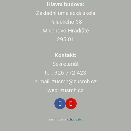
Cíle v
Hlavní budova:
Základní umělecká škola
Projekt
Palackého 38
Klasi
Mnichovo Hradiště
295 01
Přijí
Kontakt:
Přihláš
Sekretariát
Kritéri
tel.: 326 772 423
Pro rod
e-mail: zusmh@zusmh.cz
Nejčast
web: zusmh.cz
Úřed
Kontak
zusmh.cz na
solidpixels.
Dokum