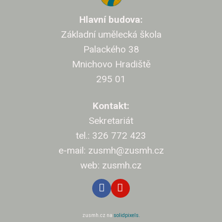
Cíle v
Hlavní budova:
Projekt
Základní umělecká škola
Klasi
Palackého 38
Mnichovo Hradiště
Přijí
295 01
Přihláš
Kontakt:
Kritéri
Sekretariát
Pro rod
tel.: 326 772 423
Nejčast
e-mail: zusmh@zusmh.cz
web: zusmh.cz
Úřed
Kontak
Dokum
zusmh.cz na
solidpixels.