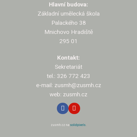
Cíle v
Hlavní budova:
Základní umělecká škola
Projekt
Palackého 38
Klasi
Mnichovo Hradiště
295 01
Přijí
Kontakt:
Přihláš
Sekretariát
Kritéri
tel.: 326 772 423
Pro rod
e-mail: zusmh@zusmh.cz
Nejčast
web: zusmh.cz
Úřed
Kontak
zusmh.cz na
solidpixels.
Dokum