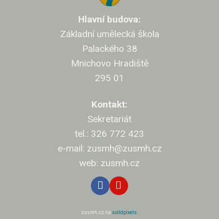
Cíle v
Hlavní budova:
Projekt
Základní umělecká škola
Klasi
Palackého 38
Mnichovo Hradiště
Přijí
295 01
Přihláš
Kontakt:
Kritéri
Sekretariát
Pro rod
tel.: 326 772 423
Nejčast
e-mail: zusmh@zusmh.cz
web: zusmh.cz
Úřed
Kontak
Dokum
zusmh.cz na
solidpixels.